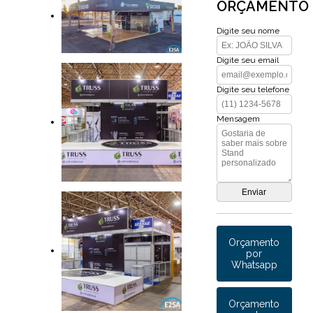
ORÇAMENTO
Digite seu nome
Digite seu email
Digite seu telefone
Mensagem
Orçamento
por
Whatsapp
Orçamento