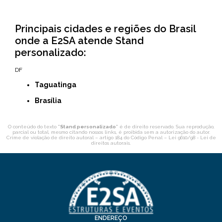
Principais cidades e regiões do Brasil
onde a E2SA atende Stand
personalizado:
DF
Taguatinga
Brasília
O conteúdo do texto "
Stand personalizado
" é de direito reservado. Sua reprodução,
parcial ou total, mesmo citando nossos links, é proibida sem a autorização do autor.
Crime de violação de direito autoral – artigo 184 do Código Penal –
Lei 9610/98 - Lei de
direitos autorais
.
ENDEREÇO