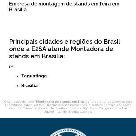
Empresa de montagem de stands em feira em
Brasília
Principais cidades e regiões do Brasil
onde a E2SA atende Montadora de
stands em Brasília:
DF
Taguatinga
Brasília
O conteúdo do texto "
Montadora de stands em Brasília
" é de direito reservado. Sua
reprodução, parcial ou total, mesmo citando nossos links, é proibida sem a autorização
do autor. Crime de violação de direito autoral – artigo 184 do Código Penal –
Lei
9610/98 - Lei de direitos autorais
.