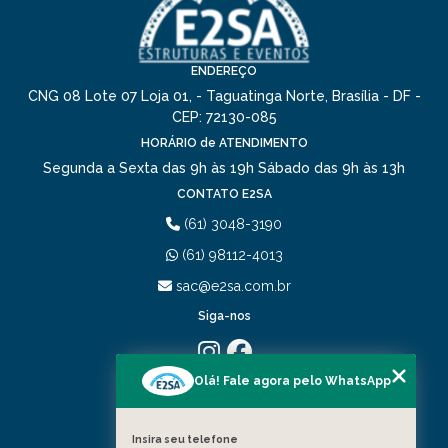
ENDEREÇO
CNG 08 Lote 07 Loja 01, - Taguatinga Norte, Brasília - DF -
CEP: 72130-085
HORÁRIO de ATENDIMENTO
Segunda a Sexta das 9h às 19h
Sábado das 9h às 13h
CONTATO E2SA
(61) 3048-3190
(61) 98112-4013
sac@e2sa.com.br
Siga-nos
Olá! Fale agora pelo WhatsApp
MENU
HOME
QUEM SOMOS
Insira seu telefone