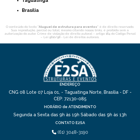
Taguatinga
Brasília
O conteúdo do texto "
Aluguel de estrutura para eventos
" é de direito reservado.
Sua reprodução, parcial ou total, mesmo citando nossos links, é proibida sem a
autorização do autor. Crime de violação de direito autoral – artigo 184 do Código Penal
–
Lei 9610/98 - Lei de direitos autorais
.
ENDEREÇO
CNG 08 Lote 07 Loja 01, - Taguatinga Norte, Brasília - DF -
CEP: 72130-085
HORÁRIO de ATENDIMENTO
Segunda a Sexta das 9h às 19h
Sábado das 9h às 13h
CONTATO E2SA
(61) 3048-3190