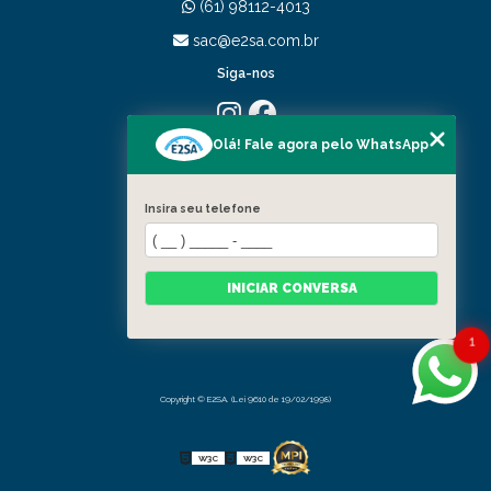
(61) 98112-4013
sac@e2sa.com.br
Siga-nos
Olá! Fale agora pelo WhatsApp
MENU
HOME
QUEM SOMOS
Insira seu telefone
PORTIFÓLIO
SERVIÇOS
CONTATO
INICIAR CONVERSA
CATEGORIAS
MAPA DO SITE
1
Copyright © E2SA. (Lei 9610 de 19/02/1998)
W3C
W3C