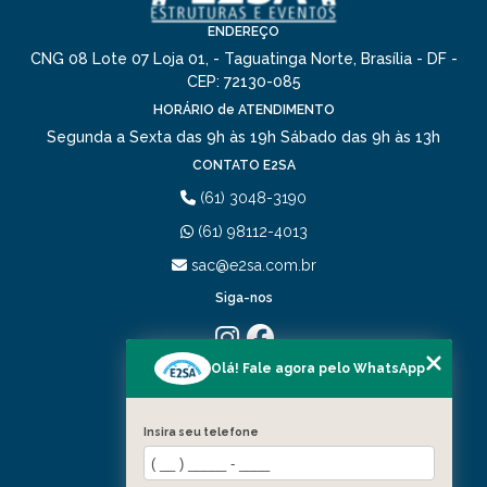
EVENTOS INESQUECÍVEIS
Estrutura de palco aluguel em Taguatinga
Estruturas
ENDEREÇO
MONTAGEM DE PALCOS: A ARTE DE CONSTRUIR
CNG 08 Lote 07 Loja 01, - Taguatinga Norte, Brasília - DF -
Locação de box truss
Montagem de palcos
EXPERIÊNCIAS MEMORÁVEIS
CEP: 72130-085
Palcos para shows
HORÁRIO de ATENDIMENTO
O ESPETÁCULO COMEÇA: A ARTE E A ESTRUTURA
Segunda a Sexta das 9h às 19h
Sábado das 9h às 13h
DOS PALCOS PARA SHOWS
Planejamento e organização de eventos
CONTATO E2SA
Produtora de eventos
PRODUTORA DE EVENTOS TRANSFORMA
(61) 3048-3190
EXPERIÊNCIAS INESQUECÍVEIS
(61) 98112-4013
TRANSFORME SEU EVENTO COM A EMPRESA DE
sac@e2sa.com.br
MONTAGEM DE EVENTOS IDEAL
Siga-nos
TRANSFORME SEU EVENTO COM O ALUGUEL DE
ESTRUTURA PARA EVENTOS
Olá! Fale agora pelo WhatsApp
MENU
TRANSFORME SEU EVENTO COM O ALUGUEL DE
PALCO PARA SHOW
HOME
QUEM SOMOS
Insira seu telefone
TRANSFORME SONHOS EM REALIDADE COM UMA
PORTIFÓLIO
EMPRESA DE PLANEJAMENTO DE EVENTOS
SERVIÇOS