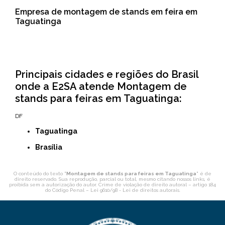
Empresa de montagem de stands em feira em
Taguatinga
Principais cidades e regiões do Brasil
onde a E2SA atende Montagem de
stands para feiras em Taguatinga:
DF
Taguatinga
Brasília
O conteúdo do texto "
Montagem de stands para feiras em Taguatinga
" é de
direito reservado. Sua reprodução, parcial ou total, mesmo citando nossos links, é
proibida sem a autorização do autor. Crime de violação de direito autoral – artigo 184
do Código Penal –
Lei 9610/98 - Lei de direitos autorais
.