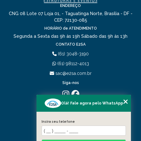
ENDEREÇO
CNG 08 Lote 07 Loja 01, - Taguatinga Norte, Brasília - DF -
CEP: 72130-085
HORÁRIO de ATENDIMENTO
Segunda a Sexta das 9h às 19h
Sábado das 9h às 13h
CONTATO E2SA
(61) 3048-3190
(61) 98112-4013
sac@e2sa.com.br
Siga-nos
Olá! Fale agora pelo WhatsApp
MENU
HOME
QUEM SOMOS
Insira seu telefone
PORTIFÓLIO
SERVIÇOS
CONTATO