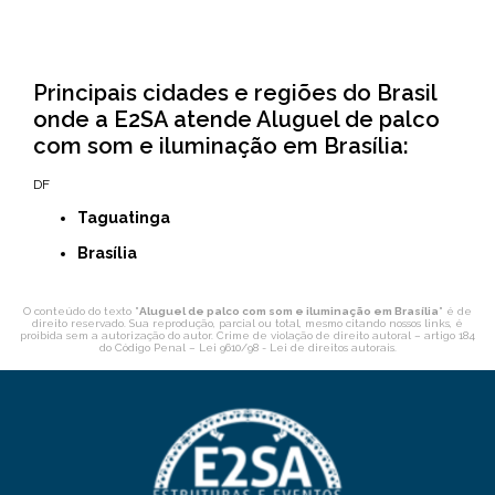
Principais cidades e regiões do Brasil
onde a E2SA atende Aluguel de palco
com som e iluminação em Brasília:
DF
Taguatinga
Brasília
O conteúdo do texto "
Aluguel de palco com som e iluminação em Brasília
" é de
direito reservado. Sua reprodução, parcial ou total, mesmo citando nossos links, é
proibida sem a autorização do autor. Crime de violação de direito autoral – artigo 184
do Código Penal –
Lei 9610/98 - Lei de direitos autorais
.