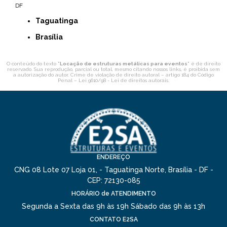
DF
Taguatinga
Brasília
O conteúdo do texto "
Locação de estruturas metálicas para eventos
" é de direito
reservado. Sua reprodução, parcial ou total, mesmo citando nossos links, é proibida sem
a autorização do autor. Crime de violação de direito autoral – artigo 184 do Código
Penal –
Lei 9610/98 - Lei de direitos autorais
.
ENDEREÇO
CNG 08 Lote 07 Loja 01, - Taguatinga Norte, Brasília - DF -
CEP: 72130-085
HORÁRIO de ATENDIMENTO
Segunda a Sexta das 9h às 19h
Sábado das 9h às 13h
CONTATO E2SA