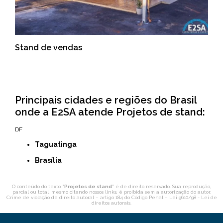
Stand de vendas
Principais cidades e regiões do Brasil
onde a E2SA atende Projetos de stand:
DF
Taguatinga
Brasília
O conteúdo do texto "
Projetos de stand
" é de direito reservado. Sua reprodução,
parcial ou total, mesmo citando nossos links, é proibida sem a autorização do autor.
Crime de violação de direito autoral – artigo 184 do Código Penal –
Lei 9610/98 - Lei de
direitos autorais
.