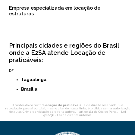
Empresa especializada em locação de
estruturas
Principais cidades e regiões do Brasil
onde a E2SA atende Locação de
praticáveis:
DF
Taguatinga
Brasília
O conteúdo do texto "
Locação de praticáveis
" é de direito reservado. Sua
reprodução, parcial ou total, mesmo citando nossos links, é proibida sem a autorização
do autor. Crime de violação de direito autoral – artigo 184 do Código Penal –
Lei
9610/98 - Lei de direitos autorais
.