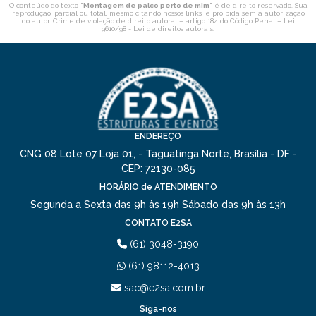
O conteúdo do texto "
Montagem de palco perto de mim
" é de direito reservado. Sua
reprodução, parcial ou total, mesmo citando nossos links, é proibida sem a autorização
do autor. Crime de violação de direito autoral – artigo 184 do Código Penal –
Lei
9610/98 - Lei de direitos autorais
.
ENDEREÇO
CNG 08 Lote 07 Loja 01, - Taguatinga Norte, Brasília - DF -
CEP: 72130-085
HORÁRIO de ATENDIMENTO
Segunda a Sexta das 9h às 19h
Sábado das 9h às 13h
CONTATO E2SA
(61) 3048-3190
(61) 98112-4013
sac@e2sa.com.br
Siga-nos