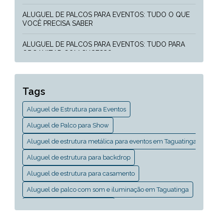
ALUGUEL DE PALCOS PARA EVENTOS: TUDO O QUE
VOCÊ PRECISA SABER
ALUGUEL DE PALCOS PARA EVENTOS: TUDO PARA
ORGANIZAR COM SUCESSO
COMO ALUGAR ESTRUTURAS PARA TRANSFORMAR
SEU CASAMENTO
Tags
COMO ESCOLHER A ESTRUTURA PERFEITA PARA
Aluguel de Estrutura para Eventos
ALUGAR BACKDROPS
Aluguel de Palco para Show
ESTRUTURAS QUE TRANSFORMAM SEU EVENTO: A
Aluguel de estrutura metálica para eventos em Taguatinga
ARTE DA LOCAÇÃO
Aluguel de estrutura para backdrop
GUIA COMPLETO DE ALUGUEL DE ESTRUTURA
METÁLICA PARA EVENTOS EM TAGUATINGA
Aluguel de estrutura para casamento
Aluguel de palco com som e iluminação em Taguatinga
GUIA COMPLETO DE ALUGUEL DE ESTRUTURAS
METÁLICAS PARA EVENTOS EM TAGUATINGA
Aluguel de palco em Brasília