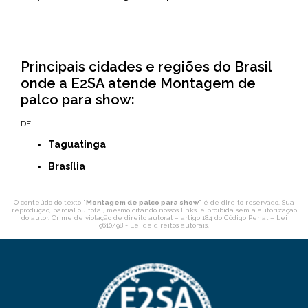
Principais cidades e regiões do Brasil
onde a E2SA atende Montagem de
palco para show:
DF
Taguatinga
Brasília
O conteúdo do texto "
Montagem de palco para show
" é de direito reservado. Sua
reprodução, parcial ou total, mesmo citando nossos links, é proibida sem a autorização
do autor. Crime de violação de direito autoral – artigo 184 do Código Penal –
Lei
9610/98 - Lei de direitos autorais
.