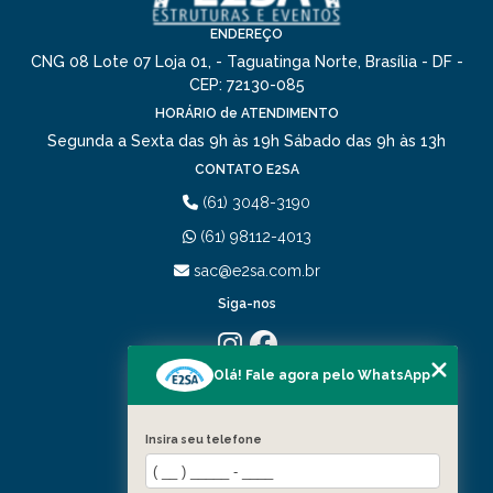
ENDEREÇO
CNG 08 Lote 07 Loja 01, - Taguatinga Norte, Brasília - DF -
CEP: 72130-085
HORÁRIO de ATENDIMENTO
Segunda a Sexta das 9h às 19h
Sábado das 9h às 13h
CONTATO E2SA
(61) 3048-3190
(61) 98112-4013
sac@e2sa.com.br
Siga-nos
Olá! Fale agora pelo WhatsApp
MENU
HOME
QUEM SOMOS
Insira seu telefone
PORTIFÓLIO
SERVIÇOS