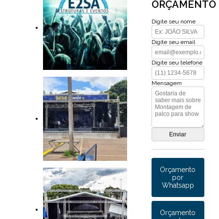
ORÇAMENTO
Digite seu nome
Digite seu email
Digite seu telefone
Mensagem
Orçamento
por
Whatsapp
Orçamento