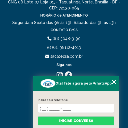
CNG 08 Lote 07 Loja 01, - Taguatinga Norte, Brasília - DF -
CEP: 72130-085
HORÁRIO de ATENDIMENTO
Segunda a Sexta das 9h às 19h
Sábado das 9h às 13h
CONTATO E2SA
(61) 3048-3190
(61) 98112-4013
sac@e2sa.com.br
Siga-nos
Olá! Fale agora pelo WhatsApp
MENU
HOME
QUEM SOMOS
Insira seu telefone
PORTIFÓLIO
SERVIÇOS
CONTATO
INICIAR CONVERSA
CATEGORIAS