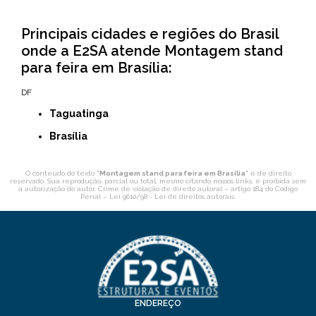
Principais cidades e regiões do Brasil
onde a E2SA atende Montagem stand
para feira em Brasília:
DF
Taguatinga
Brasília
O conteúdo do texto "
Montagem stand para feira em Brasília
" é de direito
reservado. Sua reprodução, parcial ou total, mesmo citando nossos links, é proibida sem
a autorização do autor. Crime de violação de direito autoral – artigo 184 do Código
Penal –
Lei 9610/98 - Lei de direitos autorais
.
ENDEREÇO