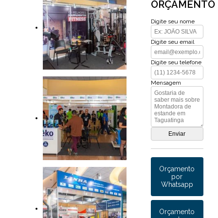
ORÇAMENTO
Digite seu nome
Digite seu email
Digite seu telefone
Mensagem
Orçamento
por
Whatsapp
Orçamento