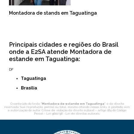
Montadora de stands em Taguatinga
Principais cidades e regiões do Brasil
onde a E2SA atende Montadora de
estande em Taguatinga:
DF
Taguatinga
Brasília
O conteúdo do texto "
Montadora de estande em Taguatinga
" é de direito
reservado. Sua reprodução, parcial ou total, mesmo citando nossos links, é proibida sem
a autorização do autor. Crime de violação de direito autoral – artigo 184 do Código
Penal –
Lei 9610/98 - Lei de direitos autorais
.